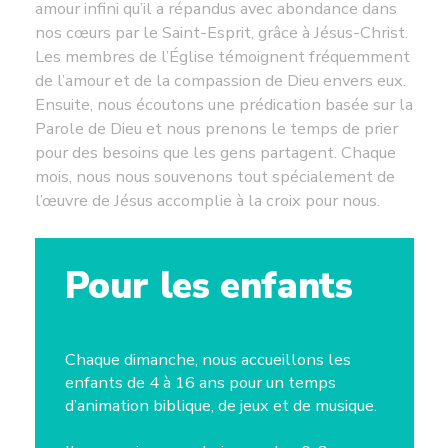
amour infini qu’il a répandus avec abondance dans
nos cœurs par le Saint-Esprit, grâce à Jésus-Christ.
Les membres de l’Église témoignent fréquemment
de l’amour et de la compassion de Dieu envers eux.
Ensuite, nous écoutons une prédication basée sur la
Parole de Dieu et nous prenons le temps de prier
pour des besoins que les gens partagent. Chaque
mois, nous nous souvenons tout spécialement de
l’œuvre de Jésus accomplie à la croix pour nous.
Pour les enfants
Chaque dimanche, nous accueillons les
enfants de 4 à 16 ans pour un temps
d’animation biblique, de jeux et de musique.